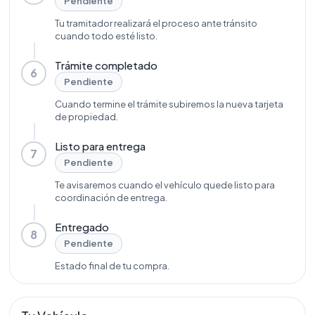
Pendiente
Tu tramitador realizará el proceso ante tránsito
cuando todo esté listo.
Trámite completado
6
Pendiente
Cuando termine el trámite subiremos la nueva tarjeta
de propiedad.
Listo para entrega
7
Pendiente
Te avisaremos cuando el vehículo quede listo para
coordinación de entrega.
Entregado
8
Pendiente
Estado final de tu compra.