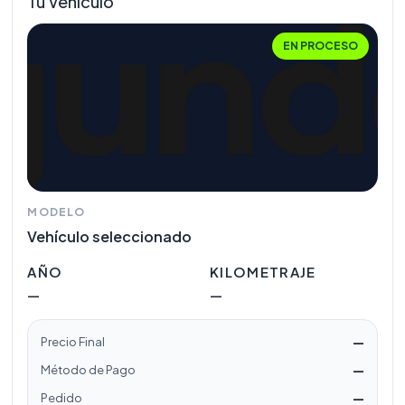
Tu Vehículo
EN PROCESO
MODELO
Vehículo seleccionado
AÑO
KILOMETRAJE
—
—
—
Precio Final
—
Método de Pago
—
Pedido